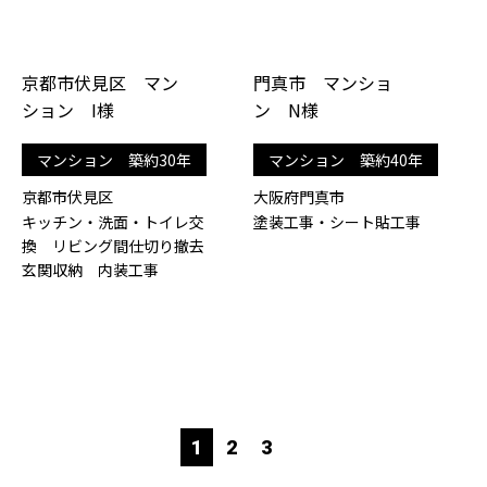
京都市伏見区 マン
門真市 マンショ
ション I様
ン N様
マンション 築約30年
マンション 築約40年
京都市伏見区
大阪府門真市
キッチン・洗面・トイレ交
塗装工事・シート貼工事
換 リビング間仕切り撤去
玄関収納 内装工事
1
2
3