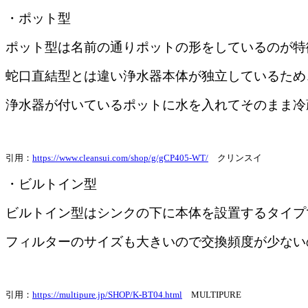
・ポット型
ポット型は名前の通りポットの形をしているのが特
蛇口直結型とは違い浄水器本体が独立しているため
浄水器が付いているポットに水を入れてそのまま冷
引用：
https://www.cleansui.com/shop/g/gCP405-WT/
クリンスイ
・ビルトイン型
ビルトイン型はシンクの下に本体を設置するタイプ
フィルターのサイズも大きいので交換頻度が少ない
引用：
https://multipure.jp/SHOP/K-BT04.html
MULTIPURE