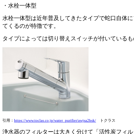
・水栓一体型
水栓一体型は近年普及してきたタイプで蛇口自体に
てくるのが特徴です。
タイプによっては切り替えスイッチが付いているも
引用：
https://www.toclas.co.jp/water_purifier/awjsa2hsk/
トクラス
浄水器のフィルターは大きく分けて「活性炭フィル