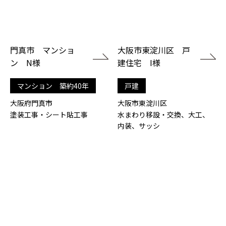
門真市 マンショ
大阪市東淀川区 戸
ン N様
建住宅 I様
マンション 築約40年
戸建
大阪府門真市
大阪市東淀川区
塗装工事・シート貼工事
水まわり移設・交換、大工、
内装、サッシ