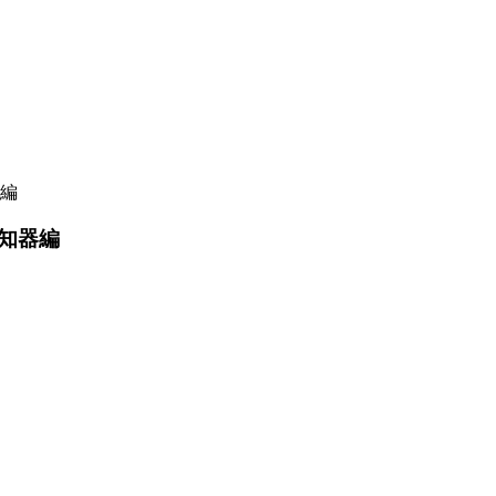
編
知器編