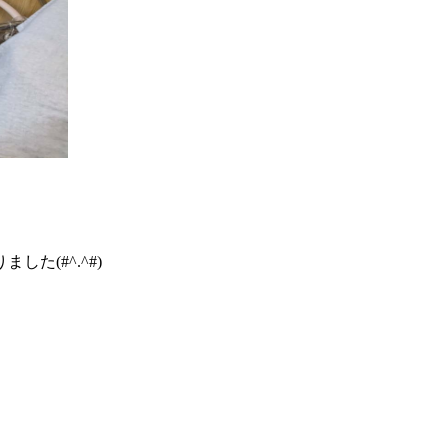
た(#^.^#)