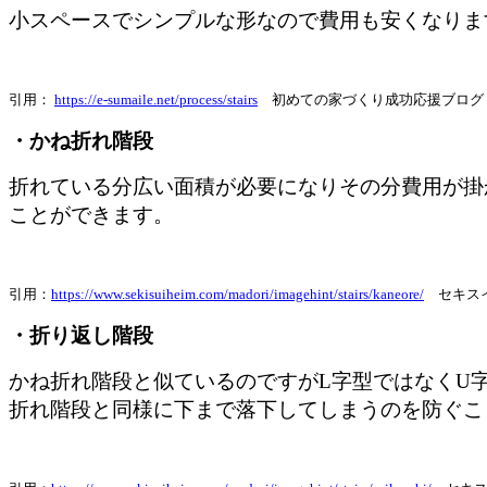
小スペースでシンプルな形なので費用も安くなりま
引用：
https://e-sumaile.net/process/stairs
初めての家づくり成功応援ブログ
・かね折れ階段
折れている分広い面積が必要になりその分費用が掛
ことができます。
引用：
https://www.sekisuiheim.com/madori/imagehint/stairs/kaneore/
セ
キス
・折り返し階段
かね折れ階段と似ているのですがL字型ではなくU
折れ階段と同様に下まで落下してしまうのを防ぐこ