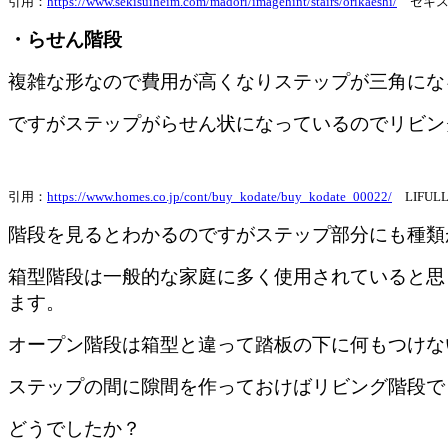
引用：
https://www.sekisuiheim.com/madori/imagehint/stairs/orikaeshi/
セキス
・らせん階段
複雑な形なので費用が高くなりステップが三角にな
ですがステップがらせん状になっているのでリビン
引用：
https://www.homes.co.jp/cont/buy_kodate/buy_kodate_00022/
LIFUL
階段を見るとわかるのですがステップ部分にも種類
箱型階段は一般的な家庭に多く使用されていると思
ます。
オープン階段は箱型と違って踏板の下に何もつけな
ステップの間に隙間を作っておけばリビング階段で
どうでしたか？