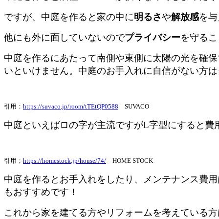
ですが、中庭を作ると家の中に
明るさ
や
解放感
を与
他にも外に面していないので
プライバシー
を守るこ
中庭を作るにあたって南側や東側に太陽の光を確保
いといけません。中庭のお手入れに自信がない方は
引用：
https://suvaco.jp/room/tTEtQP0588
SUVACO
中庭といえばロの字が主流ですがL字型にすると費
引用；
https://homestock.jp/house/74/
HOME STOCK
中庭を作るとお手入れをしたり、メンテナンス費用
もおすすめです！
これから家を建てる方やリフォームを考えている方