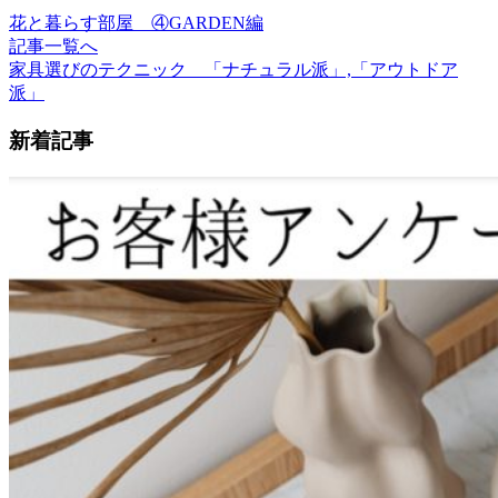
花と暮らす部屋 ④GARDEN編
記事一覧へ
家具選びのテクニック 「ナチュラル派」,「アウトドア
派」
新着記事