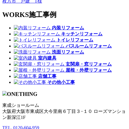
枚方市 戸建 T様
WORKS
施工事例
内装リフォーム
キッチンリフォーム
トイレリフォーム
バスルームリフォーム
洗面リフォーム
室内建具
玄関扉・窓リフォーム
屋根・外壁リフォーム
店舗工事
その他小工事
東成ショールーム
大阪府大阪市東成区大今里南６丁目３−１０ ローズマンショ
ン新深江1F
TEL.
0120-604-959